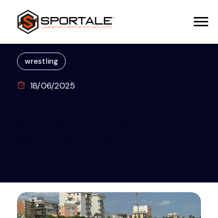
wrestling
18/06/2025
VI Edizione del Trofeo Apulia
Beach Wrestling a Margherita di
Savoia - Memorial Giuseppe
Vitucci