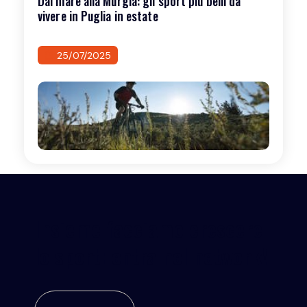
Dal mare alla Murgia: gli sport più belli da
vivere in Puglia in estate
25/07/2025
Insieme facciamo crescere
lo sport: entra nel network!