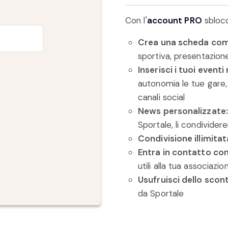
Con l'
account PRO
sblocc
Crea una scheda co
sportiva, presentazione,
Inserisci i tuoi event
autonomia le tue gare, c
canali social
News personalizzate:
Sportale, li condivider
Condivisione illimitat
Entra in contatto con
utili alla tua associazi
Usufruisci dello scon
da Sportale