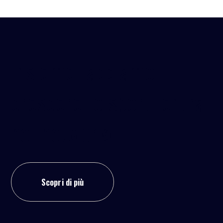
Insieme facciamo
crescere lo sport: entra
nel network!
Scopri di più