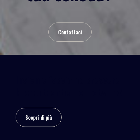
Contattaci
Insieme facciamo crescere
lo sport: entra nel network!
Scopri di più