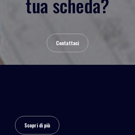
tua scheda?
Contattaci
Insieme facciamo crescere
lo sport: entra nel network!
Scopri di più