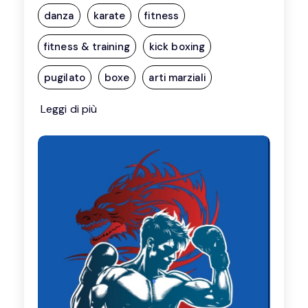
danza
karate
fitness
fitness & training
kick boxing
pugilato
boxe
arti marziali
Leggi di più