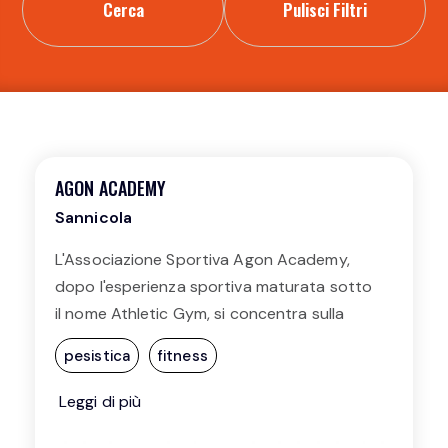
Cerca
Pulisci Filtri
AGON ACADEMY
Sannicola
L'Associazione Sportiva Agon Academy,
dopo l'esperienza sportiva maturata sotto
il nome Athletic Gym, si concentra sulla
pratica sportiva con l'obiettivo di
pesistica
fitness
massimizzare le potenzialità di ogni
individuo, sia esso un principiante o un
Leggi di più
atleta avanzato. La palestra è suddivisa in