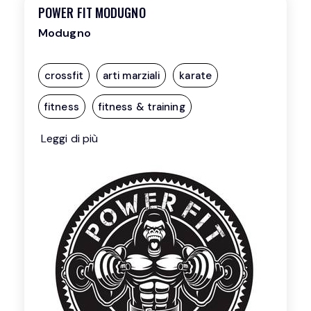
POWER FIT MODUGNO
Modugno
crossfit
arti marziali
karate
fitness
fitness & training
Leggi di più