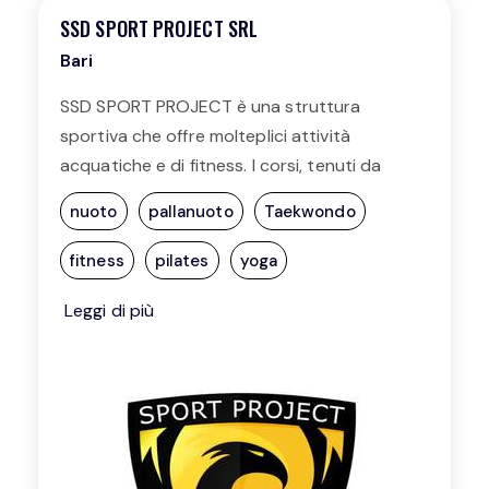
SSD SPORT PROJECT SRL
Bari
SSD SPORT PROJECT è una struttura
sportiva che offre molteplici attività
acquatiche e di fitness. I corsi, tenuti da
istruttori federali qualificati, hanno
nuoto
pallanuoto
Taekwondo
ottenuto il riconoscimento di “scuola
nuoto federale FIN”. Le attività includono
fitness
pilates
yoga
scuola nuoto per bambini dai 3 anni in su,
Leggi di più
corsi neonatali, per gestanti, per la terza
età, e pallanuoto. La società offre anche
corsi di fitness e arti marziali come il
taekwondo.