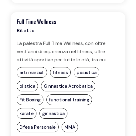
Full Time Wellness
Bitetto
La palestra Full Time Wellness, con oltre
vent'anni di esperienza nel fitness, offre
attività sportive per tutte le età, tra cui
arti marziali, fitness e pesistica ma anche
arti marziali
fitness
pesistica
pilates e yoga. Il punto di forza della
palestra è lo staff qualificato e la vasta
olistica
Ginnastica Acrobatica
gamma di corsi disponibili per soddisfare le
Fit Boxing
functional training
tutte le diverse esigenze.
karate
ginnastica
Difesa Personale
MMA